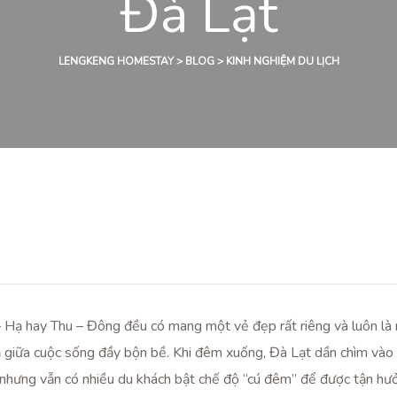
Đà Lạt
LENGKENG HOMESTAY
>
BLOG
>
KINH NGHIỆM DU LỊCH
– Hạ hay Thu – Đông đều có mang một vẻ đẹp rất riêng và luôn là n
ả giữa cuộc sống đầy bộn bề. Khi đêm xuống, Đà Lạt dần chìm vào
ế nhưng vẫn có nhiều du khách bật chế độ “cú đêm” để được tận h