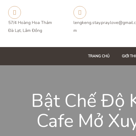
57/4 Hoàng Hoa Thám
lengkeng.stay.pray.love@gmail.
Đà Lạt, Lâm Đồng
m
TRANG CHỦ
GIỚI TH
Bật Chế Độ
Cafe Mở Xu