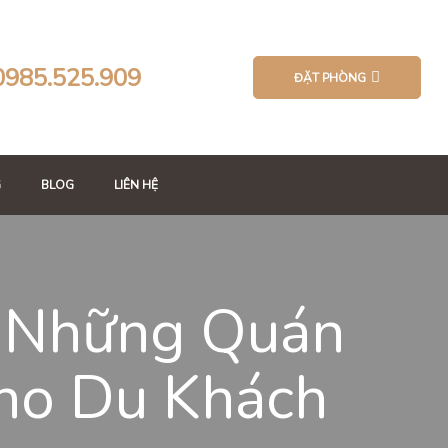
0985.525.909
ĐẶT PHÒNG
G
BLOG
LIÊN HỆ
 Những Quán
ho Du Khách