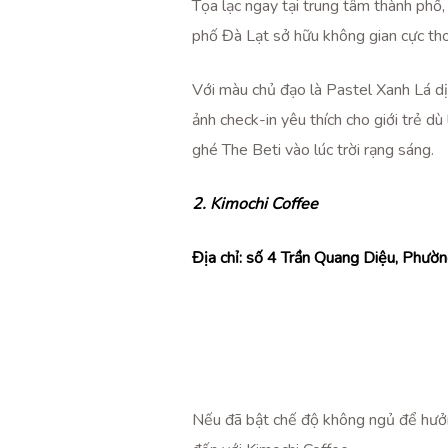
Tọa lạc ngay tại trung tâm thành phố,
phố Đà Lạt sở hữu không gian cực thoá
G GẶP
Với màu chủ đạo là Pastel Xanh Lá d
ảnh check-in yêu thích cho giới trẻ d
ghé The Beti vào lúc trời rạng sáng.
2. Kimochi Coffee
Địa chỉ:
số 4 Trần Quang Diệu, Phườn
Nếu đã bật chế độ không ngủ để hưởn