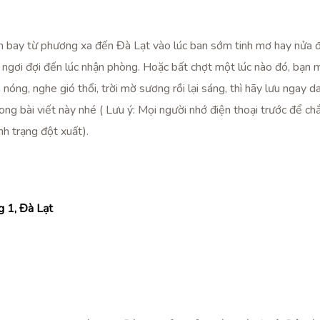
ến bay từ phương xa đến Đà Lạt vào lúc ban sớm tinh mơ hay nửa 
ngơi đợi đến lúc nhận phòng. Hoặc bất chợt một lúc nào đó, bạn 
nóng, nghe gió thổi, trời mờ sương rồi lại sáng, thì hãy lưu ngay
g bài viết này nhé ( Lưu ý: Mọi người nhớ điện thoại trước để ch
nh trạng đột xuất).
 1, Đà Lạt