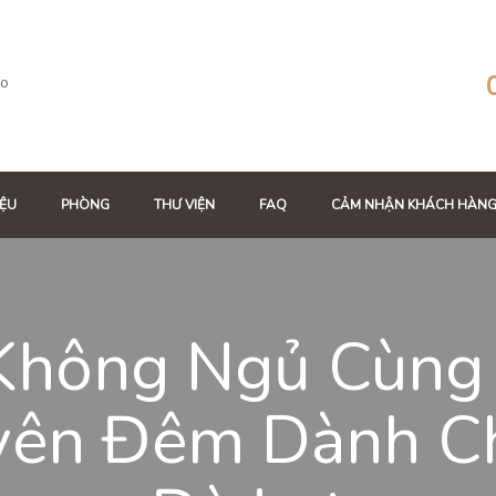
co
IỆU
PHÒNG
THƯ VIỆN
FAQ
CẢM NHẬN KHÁCH HÀN
 Không Ngủ Cùng
yên Đêm Dành C