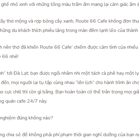
 ghế nhỏ xinh với những tông màu trầm ấm mang lại cảm giác ấm á
ầy thơ mộng và rợp bóng cây xanh, Route 66 Cafe không đơn thu
hững du khách thích phiêu lãng trong màn đêm lạnh lẽo của thành
nh nên thơ đã khiến Route 66 Cafe’ chiếm được cảm tình của nhiề
e 66 nhé!
nh” tới Đà Lạt; bạn được ngồi nhâm nhi một tách cà phê hay một 
 đến, mọi người lại tụ tập cùng nhau “lên lịch” cho hành trình ăn ch
 cực chill thì còn gì bằng. Bạn hoàn toàn có thể trân trọng mọi giâ
ng quán cafe 24/7 này.
ải nghiệm đúng không nào?
chia sẻ để không phải phí phạm thời gian nghỉ dưỡng của bạn ngoà