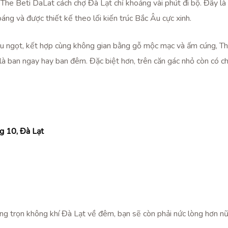
 The Beti DaLat cách chợ Đà Lạt chỉ khoảng vài phút đi bộ. Đây là
ng và được thiết kế theo lối kiến trúc Bắc Âu cực xinh.
ịu ngọt, kết hợp cùng không gian bằng gỗ mộc mạc và ấm cúng, Th
ù là ban ngay hay ban đêm. Đặc biệt hơn, trên căn gác nhỏ còn có 
g 10, Đà Lạt
g trọn không khí Đà Lạt về đêm, bạn sẽ còn phải nức lòng hơn nữ