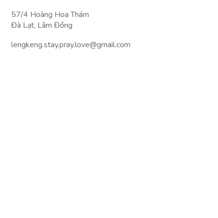
57/4 Hoàng Hoa Thám
Đà Lạt, Lâm Đồng
lengkeng.stay.pray.love@gmail.com